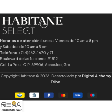
Horarios de atención:
Lunes a Viernes de 10 am a 8 pm
y Sábados de 10 am a 5 pm
Teléfono
: (744)462-1670 y 71
Boulevard de las Naciones #1812
Col. La Poza, C.P. 39906, Acapulco, Gro.
Copyright Habitane © 2026. Desarrollado por
Digital Alchemy
Tribe.
0
Tienda
Sidebar
Carrito
Mi cuenta