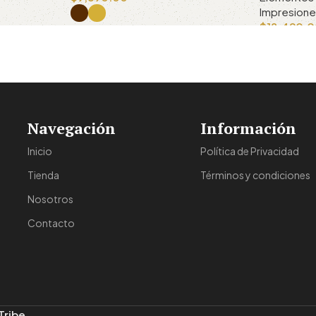
Impresion
$
18,490.
Seleccionar opciones
Añadir al ca
Navegación
Información
Inicio
Política de Privacidad
Tienda
Términos y condiciones
Nosotros
Contacto
Tribe.