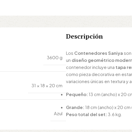
Descripción
Los
Contenedores Saniya
son 
3600 g
un
diseño geométrico moder
contenedor incluye una
tapa r
como pieza decorativa en estan
variaciones únicas en textura y
31 × 18 × 20 cm
Pequeño:
13 cm (ancho) x 20 cm
Grande:
18 cm (ancho) x 20 cm (
Azul
Peso total del set:
3.6 kg.