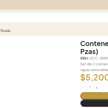
s
Tienda
Saniya (Set 2 Pzas)
Contene
Pzas)
SKU:
ACC-1898
Set de 2 conten
tapas removible
$
5,20