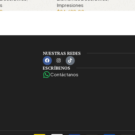
es
Impresiones
00
$
24,690.00
rrito
Añadir al carrito
NUESTRAS REDES
ESCRÍBENOS
Contáctanos