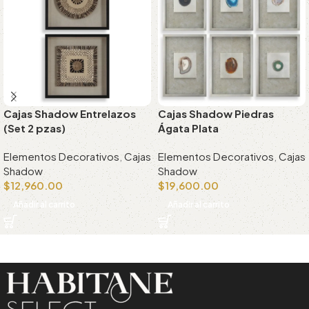
Cajas Shadow Entrelazos
Cajas Shadow Piedras
(Set 2 pzas)
Ágata Plata
Elementos Decorativos
,
Cajas
Elementos Decorativos
,
Cajas
Shadow
Shadow
$
12,960.00
$
19,600.00
Añadir al carrito
Añadir al carrito